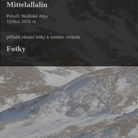
Mittelallalin
Pohoří:
Walliské Alpy
Výška: 3456 m
přiřadit vlastní fotky k tomuto vrcholu
Fotky