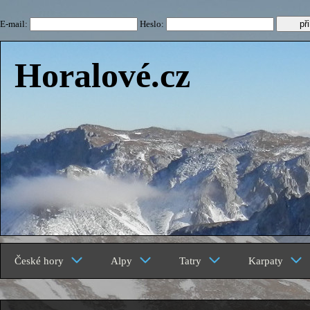
E-mail:
Heslo:
Horalové.cz
České hory
Alpy
Tatry
Karpaty