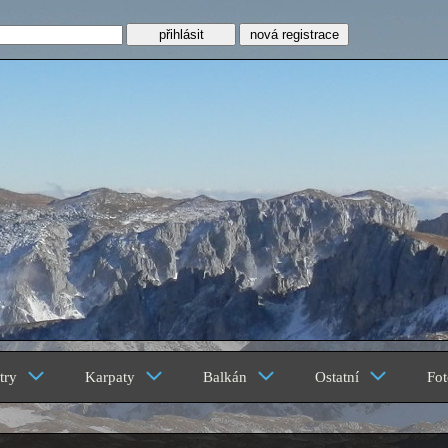
nová registrace
z
try
Karpaty
Balkán
Ostatní
Fot