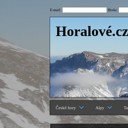
E-mail:
Heslo:
Horalové.c
České hory
Alpy
Ta