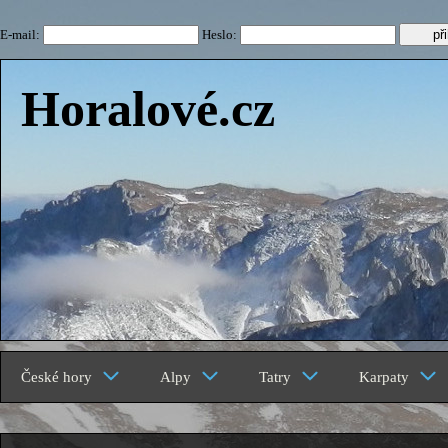
E-mail:
Heslo:
Horalové.cz
České hory
Alpy
Tatry
Karpaty