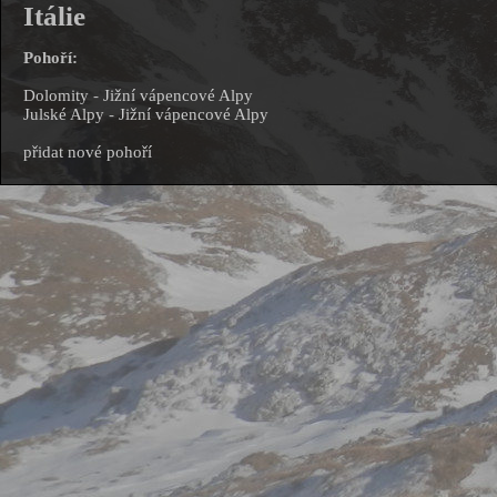
Itálie
Pohoří:
Dolomity
-
Jižní vápencové Alpy
Julské Alpy
-
Jižní vápencové Alpy
přidat nové pohoří