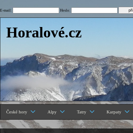
E-mail:
Heslo:
Horalové.cz
České hory
Alpy
Tatry
Karpaty