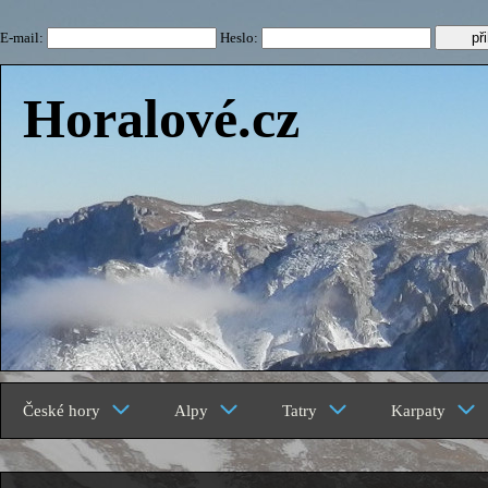
E-mail:
Heslo:
Horalové.cz
České hory
Alpy
Tatry
Karpaty