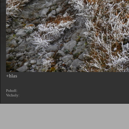
+hlas
Pohoří:
Vrcholy: