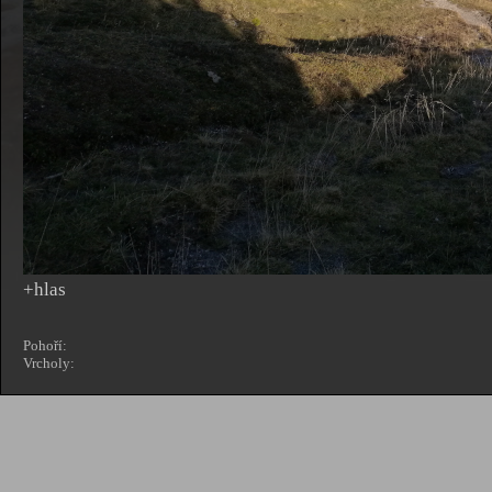
+hlas
Pohoří:
Vrcholy: