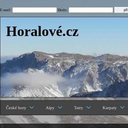
E-mail:
Heslo:
Horalové.cz
České hory
Alpy
Tatry
Karpaty