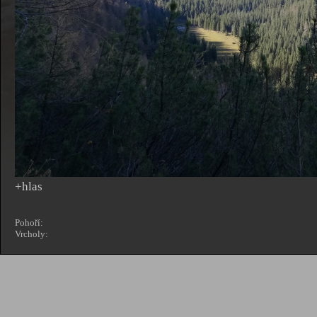
+hlas
Pohoří:
Vrcholy: