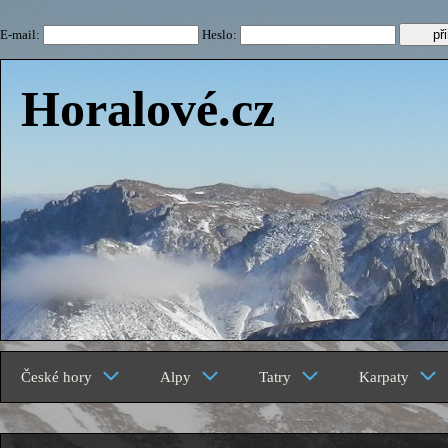
E-mail:
Heslo:
Horalové.cz
České hory
Alpy
Tatry
Karpaty