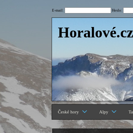
E-mail:
Heslo:
Horalové.c
České hory
Alpy
Ta