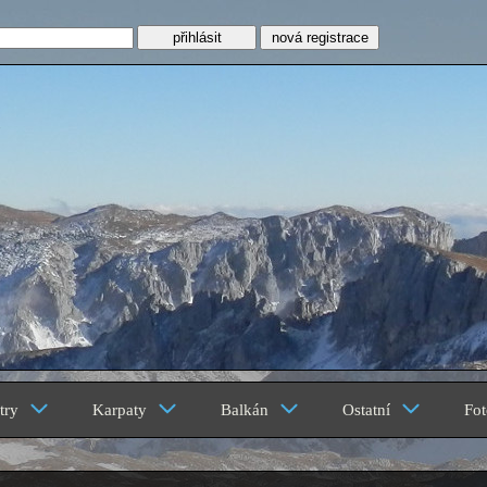
nová registrace
z
try
Karpaty
Balkán
Ostatní
Fot