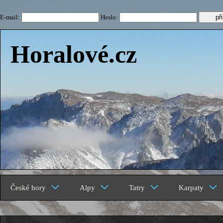
E-mail:
Heslo:
Horalové.cz
České hory
Alpy
Tatry
Karpaty