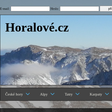
E-mail:
Heslo:
Horalové.cz
České hory
Alpy
Tatry
Karpaty