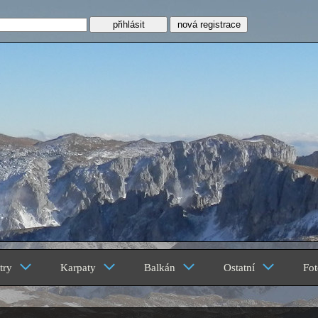
nová registrace
z
try
Karpaty
Balkán
Ostatní
Fot