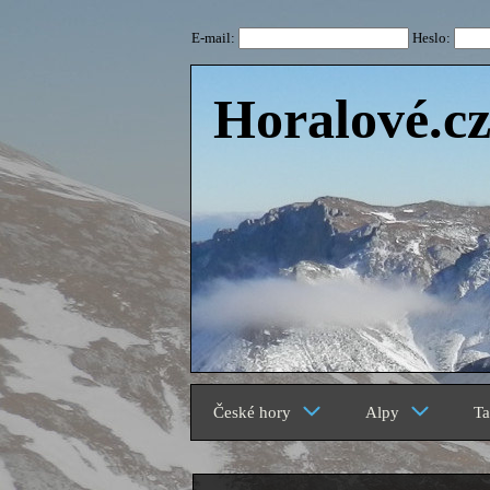
E-mail:
Heslo:
Horalové.c
České hory
Alpy
Ta