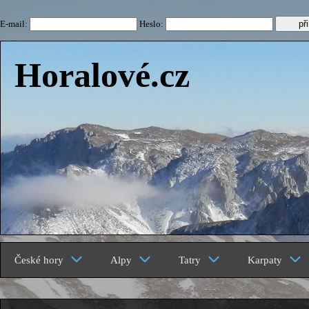
E-mail:
Heslo:
Horalové.cz
České hory
Alpy
Tatry
Karpaty