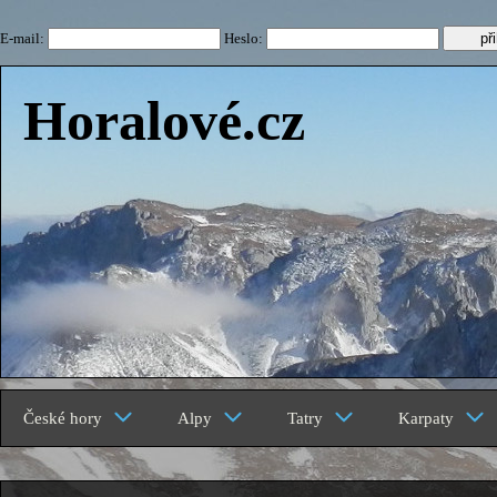
E-mail:
Heslo:
Horalové.cz
České hory
Alpy
Tatry
Karpaty