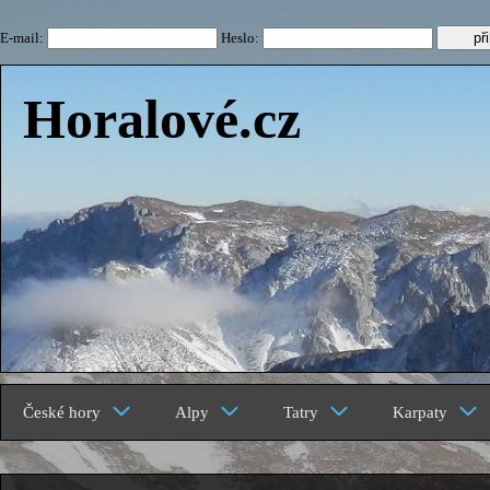
E-mail:
Heslo:
Horalové.cz
České hory
Alpy
Tatry
Karpaty