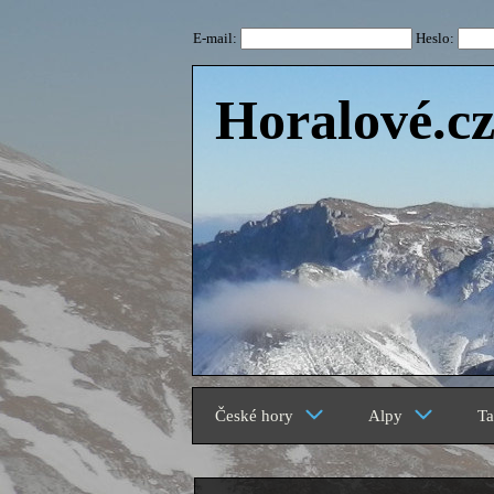
E-mail:
Heslo:
Horalové.c
České hory
Alpy
Ta