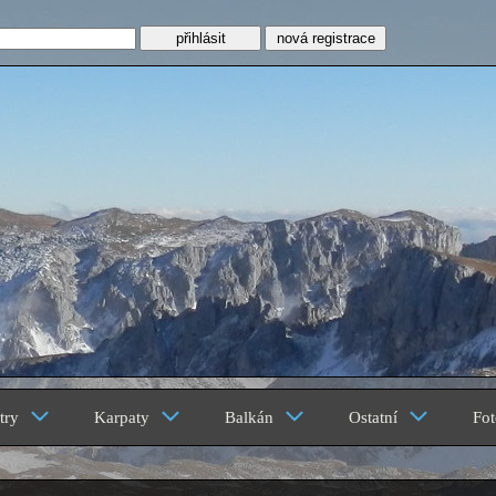
nová registrace
z
try
Karpaty
Balkán
Ostatní
Fot