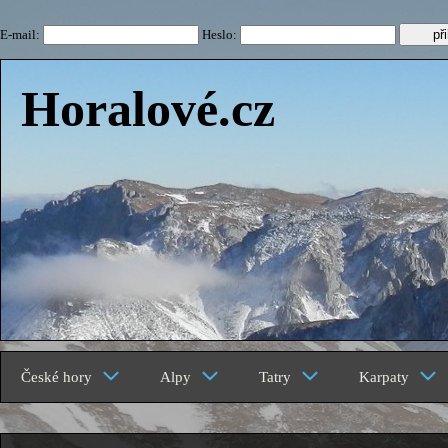
E-mail:
Heslo:
Horalové.cz
České hory
Alpy
Tatry
Karpaty