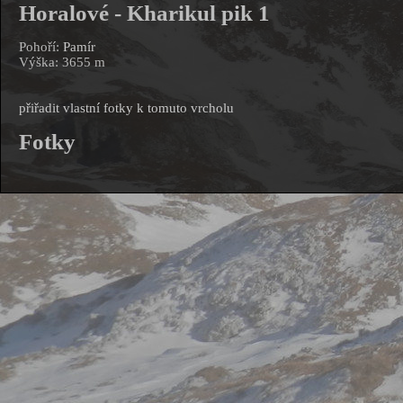
Horalové - Kharikul pik 1
Pohoří:
Pamír
Výška: 3655 m
přiřadit vlastní fotky k tomuto vrcholu
Fotky