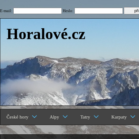
E-mail:
Heslo:
Horalové.cz
České hory
Alpy
Tatry
Karpaty