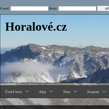
E-mail:
Heslo:
Horalové.cz
České hory
Alpy
Tatry
Karpaty