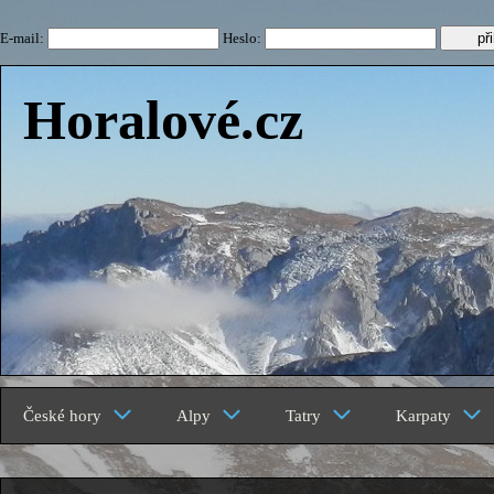
E-mail:
Heslo:
Horalové.cz
České hory
Alpy
Tatry
Karpaty