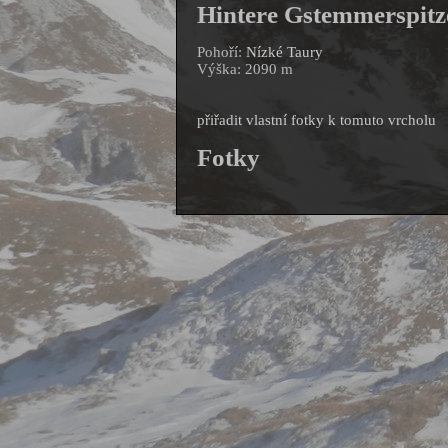
Hintere Gstemmerspitz
Pohoří:
Nízké Taury
Výška: 2090 m
přiřadit vlastní fotky k tomuto vrcholu
Fotky