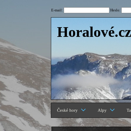
E-mail:
Heslo:
Horalové.c
České hory
Alpy
Ta