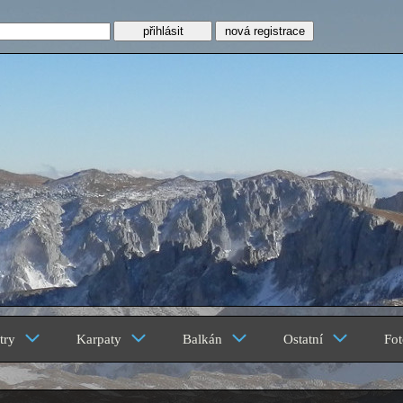
nová registrace
z
try
Karpaty
Balkán
Ostatní
Fot