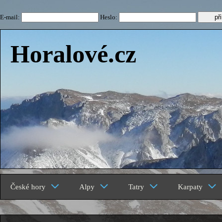
E-mail:
Heslo:
Horalové.cz
České hory
Alpy
Tatry
Karpaty