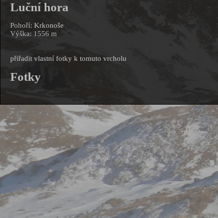
Luční hora
Pohoří:
Krkonoše
Výška: 1556 m
přiřadit vlastní fotky k tomuto vrcholu
Fotky