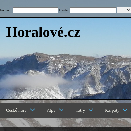
E-mail:
Heslo:
Horalové.cz
České hory
Alpy
Tatry
Karpaty