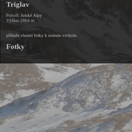
Triglav
Pohoří:
Julské Alpy
Výška: 2864 m
přiřadit vlastní fotky k tomuto vrcholu
Fotky