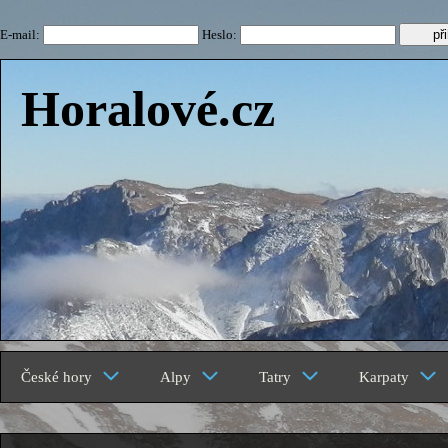
E-mail:
Heslo:
Horalové.cz
České hory
Alpy
Tatry
Karpaty