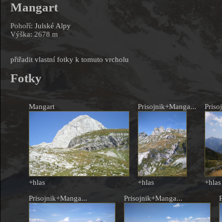
Mangart
Pohoří:
Julské Alpy
Výška: 2678 m
přiřadit vlastní fotky k tomuto vrcholu
Fotky
Mangart
Prisojnik+Manga...
Priso
+hlas
+hlas
+hlas
Prisojnik+Manga...
Prisojnik+Manga...