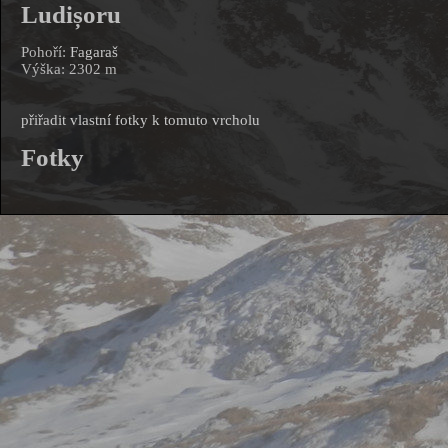
Ludișoru
Pohoří:
Fagaraš
Výška: 2302 m
přiřadit vlastní fotky k tomuto vrcholu
Fotky