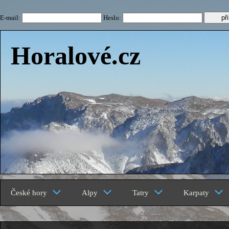
E-mail:
Heslo:
Horalové.cz
České hory
Alpy
Tatry
Karpaty