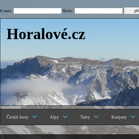
E-mail:
Heslo:
Horalové.cz
České hory
Alpy
Tatry
Karpaty