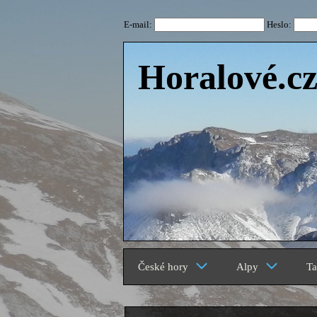
E-mail:
Heslo:
Horalové.c
České hory
Alpy
Ta