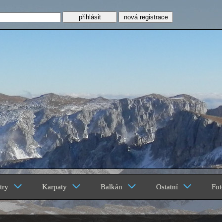
nová registrace
z
try
Karpaty
Balkán
Ostatní
Fot